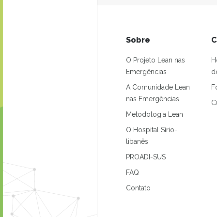
Sobre
C
O Projeto Lean nas
H
Emergências
d
A Comunidade Lean
F
nas Emergências
C
Metodologia Lean
O Hospital Sírio-
libanês
PROADI-SUS
FAQ
Contato