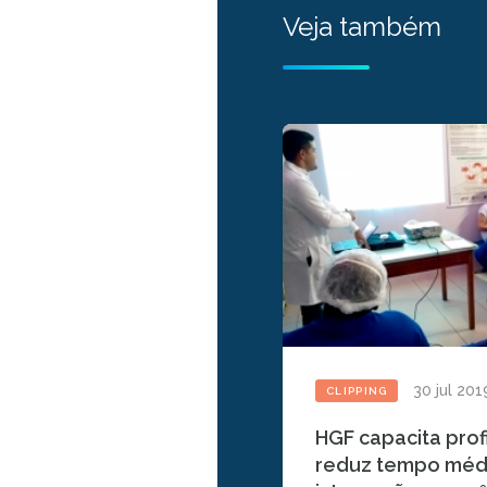
Veja também
30 jul 201
CLIPPING
HGF capacita profi
reduz tempo méd