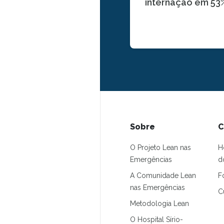
internação em 53
Sobre
C
O Projeto Lean nas
H
Emergências
d
A Comunidade Lean
F
nas Emergências
C
Metodologia Lean
O Hospital Sírio-