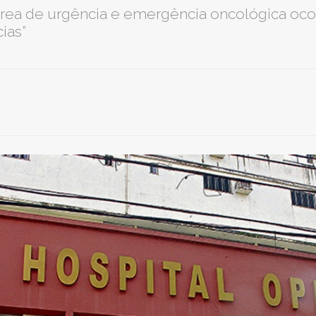
área de urgência e emergência oncológica oco
ias”