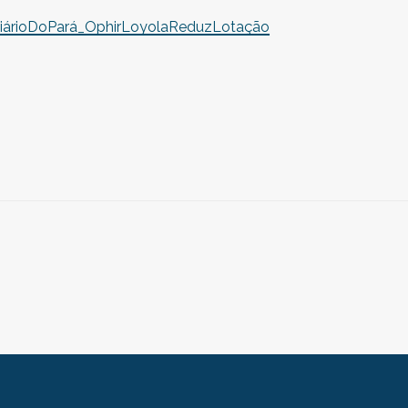
iárioDoPará_OphirLoyolaReduzLotação