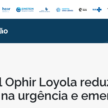
ão
9
l Ophir Loyola red
 na urgência e eme