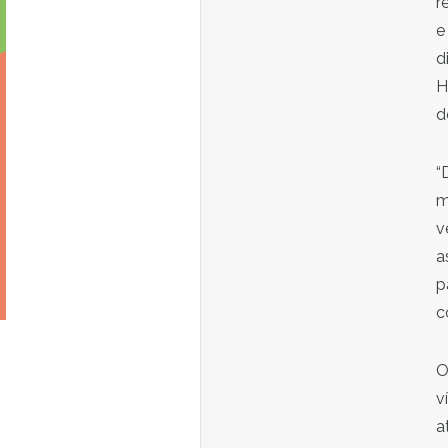
r
e
d
H
d
“
m
v
a
p
c
O
v
a