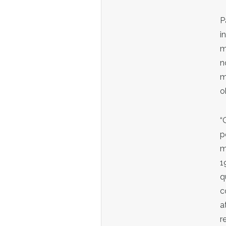
P
i
m
n
m
o
“
p
m
1
q
c
a
r