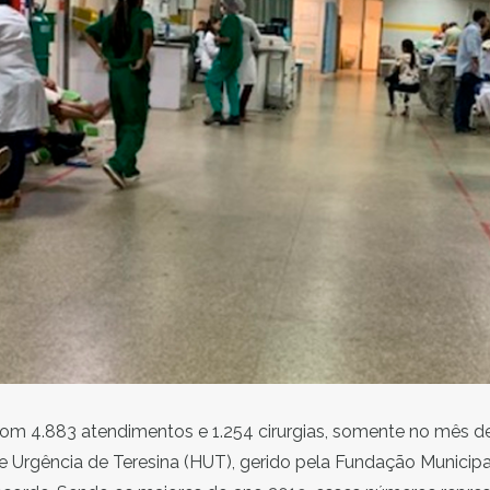
om 4.883 atendimentos e 1.254 cirurgias, somente no mês de 
e Urgência de Teresina (HUT), gerido pela Fundação Municip