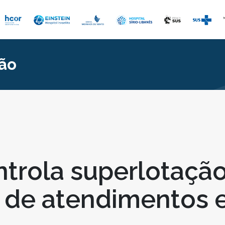
ão
trola superlotaçã
de atendimentos e 