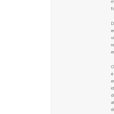
m
f
D
e
v
r
e
O
é
e
i
d
a
d