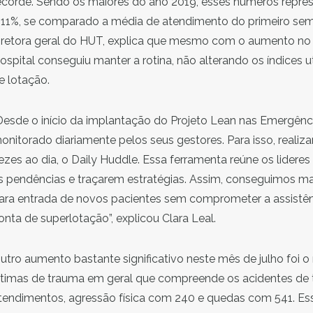
ecorde. Sendo os maiores do ano 2019, esses números repr
 11%, se comparado a média de atendimento do primeiro seme
iretora geral do HUT, explica que mesmo com o aumento no
ospital conseguiu manter a rotina, não alterando os índices ut
e lotação.
Desde o início da implantação do Projeto Lean nas Emergên
onitorado diariamente pelos seus gestores. Para isso, realiz
ezes ao dia, o Daily Huddle. Essa ferramenta reúne os lideres
s pendências e traçarem estratégias. Assim, conseguimos m
ara entrada de novos pacientes sem comprometer a assistên
onta de superlotação”, explicou Clara Leal.
utro aumento bastante significativo neste mês de julho foi
ítimas de trauma em geral que compreende os acidentes de 
tendimentos, agressão física com 240 e quedas com 541. Ess