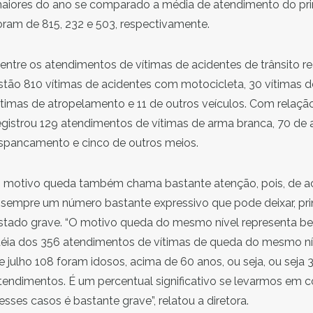
aiores do ano se comparado a média de atendimento do pri
oram de 815, 232 e 503, respectivamente.
entre os atendimentos de vítimas de acidentes de trânsito r
stão 810 vítimas de acidentes com motocicleta, 30 vítimas d
ítimas de atropelamento e 11 de outros veículos. Com relaçã
egistrou 129 atendimentos de vítimas de arma branca, 70 de 
spancamento e cinco de outros meios.
 motivo queda também chama bastante atenção, pois, de aco
 sempre um número bastante expressivo que pode deixar, pri
stado grave. “O motivo queda do mesmo nível representa bem
déia dos 356 atendimentos de vítimas de queda do mesmo ní
e julho 108 foram idosos, acima de 60 anos, ou seja, ou seja 
tendimentos. É um percentual significativo se levarmos em c
esses casos é bastante grave”, relatou a diretora.