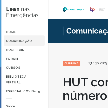
Lean
nas
Emergências
Comunicaç
HOME
COMUNICAÇÃO
HOSPITAIS
FÓRUM
13 ago 2019
CLIPPING
CURSOS
BIBLIOTECA
HUT con
VIRTUAL
número 
ESPECIAL COVID-19
Sobre