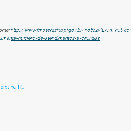
onte:
http://www.fms.teresina.pi.gov.br/noticia/2779/hut-co
umenta-numero-de-atendimentos-e-cirurgias
eresina,
HUT