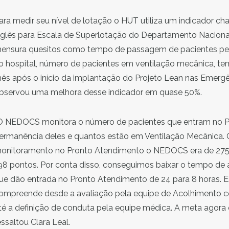
ara medir seu nível de lotação o HUT utiliza um indicador
nglês para Escala de Superlotação do Departamento Nacional
ensura quesitos como tempo de passagem de pacientes pel
o hospital, número de pacientes em ventilação mecânica, tem
ês após o início da implantação do Projeto Lean nas Emerg
bservou uma melhora desse indicador em quase 50%.
O NEDOCS monitora o número de pacientes que entram no P
ermanência deles e quantos estão em Ventilação Mecânica. 
onitoramento no Pronto Atendimento o NEDOCS era de 275
98 pontos. Por conta disso, conseguimos baixar o tempo de
ue dão entrada no Pronto Atendimento de 24 para 8 horas. 
ompreende desde a avaliação pela equipe de Acolhimento c
té a definição de conduta pela equipe médica. A meta agora é 
essaltou Clara Leal.