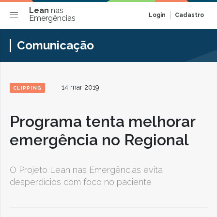
Lean
nas
Login
Cadastro
Emergências
Comunicação
14 mar 2019
CLIPPING
Programa tenta melhorar
emergência no Regional
O Projeto Lean nas Emergências evita
desperdícios com foco no paciente