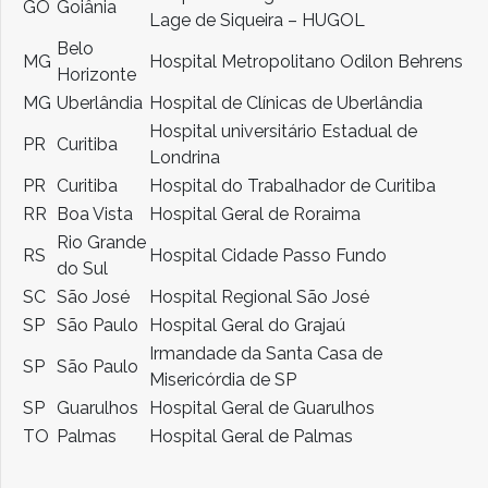
GO
Goiânia
Lage de Siqueira – HUGOL
Belo
MG
Hospital Metropolitano Odilon Behrens
Horizonte
MG
Uberlândia
Hospital de Clínicas de Uberlândia
Hospital universitário Estadual de
PR
Curitiba
Londrina
PR
Curitiba
Hospital do Trabalhador de Curitiba
RR
Boa Vista
Hospital Geral de Roraima
Rio Grande
RS
Hospital Cidade Passo Fundo
do Sul
SC
São José
Hospital Regional São José
SP
São Paulo
Hospital Geral do Grajaú
Irmandade da Santa Casa de
SP
São Paulo
Misericórdia de SP
SP
Guarulhos
Hospital Geral de Guarulhos
TO
Palmas
Hospital Geral de Palmas