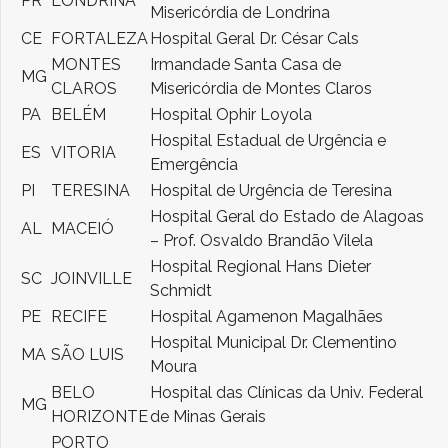
PR
LONDRINA
Misericórdia de Londrina
CE
FORTALEZA
Hospital Geral Dr. César Cals
MONTES
Irmandade Santa Casa de
MG
CLAROS
Misericórdia de Montes Claros
PA
BELÉM
Hospital Ophir Loyola
Hospital Estadual de Urgência e
ES
VITORIA
Emergência
PI
TERESINA
Hospital de Urgência de Teresina
Hospital Geral do Estado de Alagoas
AL
MACEIÓ
– Prof. Osvaldo Brandão Vilela
Hospital Regional Hans Dieter
SC
JOINVILLE
Schmidt
PE
RECIFE
Hospital Agamenon Magalhães
Hospital Municipal Dr. Clementino
MA
SÃO LUIS
Moura
BELO
Hospital das Clínicas da Univ. Federal
MG
HORIZONTE
de Minas Gerais
PORTO