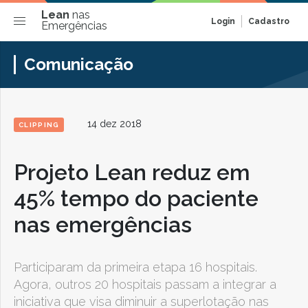
Lean
nas
Login
Cadastro
Emergências
Comunicação
14 dez 2018
CLIPPING
Projeto Lean reduz em
45% tempo do paciente
nas emergências
Participaram da primeira etapa 16 hospitais.
Agora, outros 20 hospitais passam a integrar a
iniciativa que visa diminuir a superlotação nas