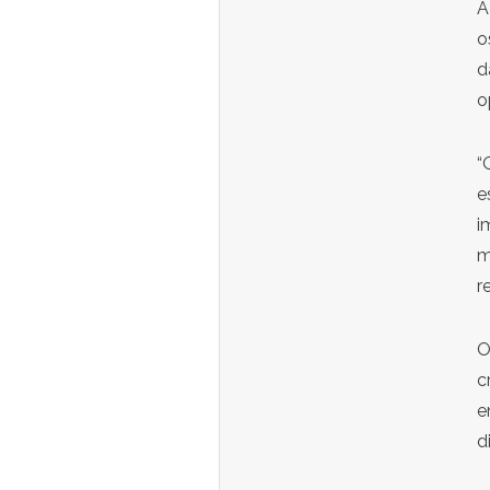
A
o
d
o
“
e
i
m
r
O
c
e
d