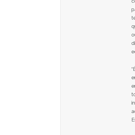
c
p
t
q
o
d
e
“
e
e
t
i
a
E