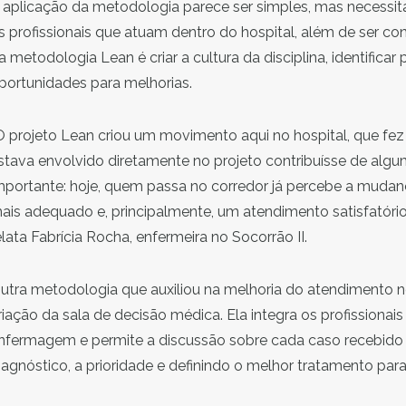
 aplicação da metodologia parece ser simples, mas necessi
s profissionais que atuam dentro do hospital, além de ser c
a metodologia Lean é criar a cultura da disciplina, identificar
portunidades para melhorias.
O projeto Lean criou um movimento aqui no hospital, que f
stava envolvido diretamente no projeto contribuísse de algu
mportante: hoje, quem passa no corredor já percebe a mudan
ais adequado e, principalmente, um atendimento satisfatório
elata Fabrícia Rocha, enfermeira no Socorrão II.
utra metodologia que auxiliou na melhoria do atendimento n
riação da sala de decisão médica. Ela integra os profissionai
nfermagem e permite a discussão sobre cada caso recebido n
iagnóstico, a prioridade e definindo o melhor tratamento par