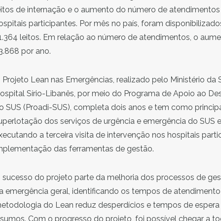
eitos de internação e o aumento do número de atendimentos
ospitais participantes. Por mês no país, foram disponibilizado
1.364 leitos. Em relação ao número de atendimentos, o aume
3.868 por ano.
 Projeto Lean nas Emergências, realizado pelo Ministério da
ospital Sírio-Libanês, por meio do Programa de Apoio ao Des
o SUS (Proadi-SUS), completa dois anos e tem como principal
uperlotação dos serviços de urgência e emergência do SUS e já
xecutando a terceira visita de intervenção nos hospitais parti
mplementação das ferramentas de gestão.
 sucesso do projeto parte da melhoria dos processos de ge
a emergência geral, identificando os tempos de atendimento 
etodologia do Lean reduz desperdícios e tempos de espera
nsumos. Com o progresso do projeto, foi possível chegar a to