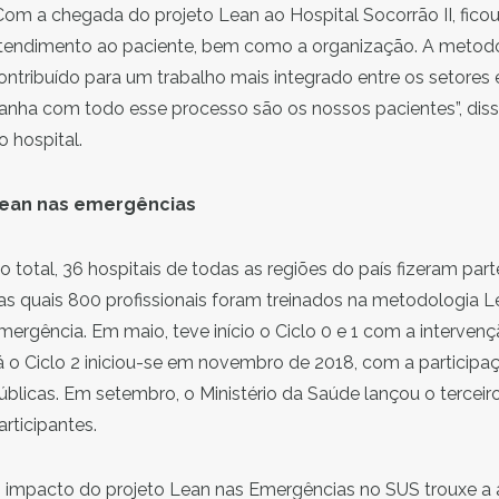
Com a chegada do projeto Lean ao Hospital Socorrão II, ficou
tendimento ao paciente, bem como a organização. A metod
ontribuído para um trabalho mais integrado entre os setor
anha com todo esse processo são os nossos pacientes”, diss
o hospital.
ean nas emergências
o total, 36 hospitais de todas as regiões do país fizeram part
as quais 800 profissionais foram treinados na metodologia L
mergência. Em maio, teve início o Ciclo 0 e 1 com a intervenç
á o Ciclo 2 iniciou-se em novembro de 2018, com a particip
úblicas. Em setembro, o Ministério da Saúde lançou o terceir
articipantes.
 impacto do projeto Lean nas Emergências no SUS trouxe a