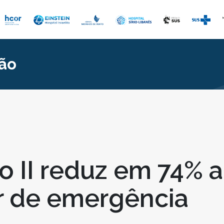
ão
o II reduz em 74% 
r de emergência