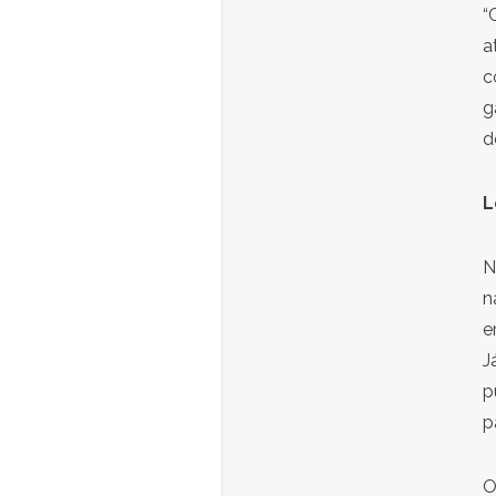
“
a
c
g
d
L
N
n
e
J
p
p
O