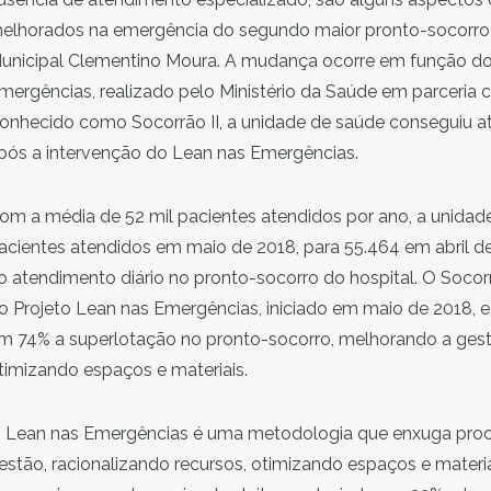
elhorados na emergência do segundo maior pronto-socorro d
unicipal Clementino Moura. A mudança ocorre em função do
mergências, realizado pelo Ministério da Saúde em parceria c
onhecido como Socorrão II, a unidade de saúde conseguiu at
pós a intervenção do Lean nas Emergências.
om a média de 52 mil pacien­tes atendidos por ano, a unida
acientes atendidos em maio de 2018, para 55.464 em abril 
o atendimento diário no pronto-socorro do hospital. O Socorrã
o Projeto Lean nas Emergências, iniciado em maio de 2018, e
m 74% a superlotação no pronto-socorro, melhorando a gestã
timizando espaços e materiais.
 Lean nas Emergências é uma metodologia que enxuga proc
estão, racionalizando recursos, otimizando espaços e materiai