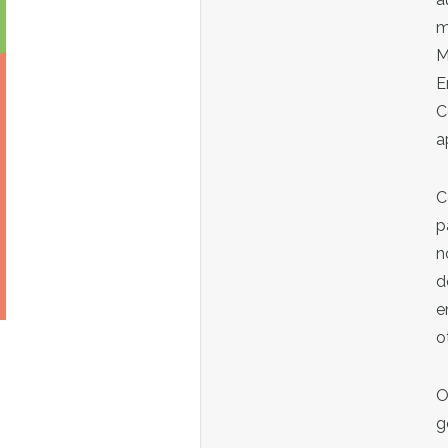
m
M
E
C
a
C
p
n
d
e
o
O
g