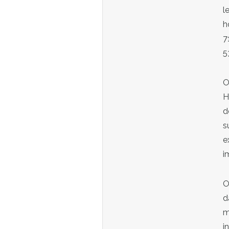
l
h
7
5
O
H
d
s
e
i
O
d
m
i