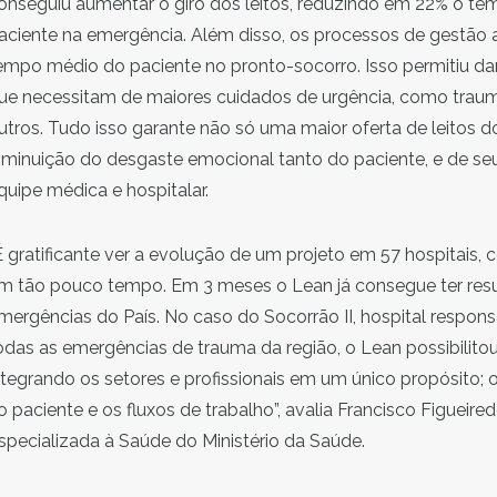
onseguiu aumentar o giro dos leitos, reduzindo em 22% o t
aciente na emergência. Além disso, os processos de gestão 
empo médio do paciente no pronto-socorro. Isso permitiu da
ue necessitam de maiores cuidados de urgência, como traumas
utros. Tudo isso garante não só uma maior oferta de leitos 
iminuição do desgaste emocional tanto do paciente, e de 
quipe médica e hospitalar.
É gratificante ver a evolução de um projeto em 57 hospitais,
m tão pouco tempo. Em 3 meses o Lean já consegue ter resul
mergências do País. No caso do Socorrão II, hospital respon
odas as emergências de trauma da região, o Lean possibilit
ntegrando os setores e profissionais em um único propósito;
o paciente e os fluxos de trabalho”, avalia Francisco Figueire
specializada à Saúde do Ministério da Saúde.