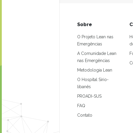
Sobre
C
O Projeto Lean nas
H
Emergências
d
A Comunidade Lean
F
nas Emergências
C
Metodologia Lean
O Hospital Sírio-
libanês
PROADI-SUS
FAQ
Contato