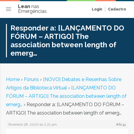
Lean
nas
Login
Cadastro
Emergências
Responder a: [LANÇAMENTO DO
FÓRUM – ARTIGO] The
association between length of
emerg…
Home
›
Fóruns
›
[NOVO] Debates e Resenhas Sobre
Artigos da Biblioteca Virtual
›
[LANÇAMENTO DO
FÓRUM – ARTIGO] The association between length of
emerg…
›
Responder a: [LANÇAMENTO DO FÓRUM –
ARTIGO] The association between length of emerg…
fevereiro 28, 2020 às 2:21 pm
#6134