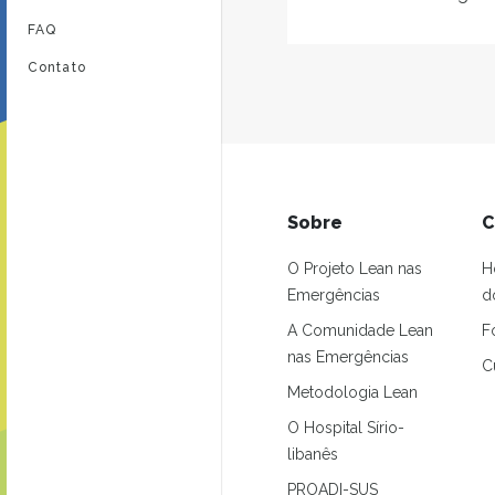
FAQ
Contato
Sobre
C
O Projeto Lean nas
H
Emergências
d
A Comunidade Lean
F
nas Emergências
C
Metodologia Lean
O Hospital Sírio-
libanês
PROADI-SUS