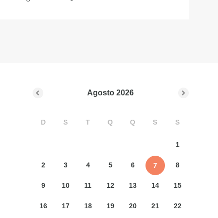
Agosto
2026
D
S
T
Q
Q
S
S
1
2
3
4
5
6
8
7
9
10
11
12
13
14
15
16
17
18
19
20
21
22