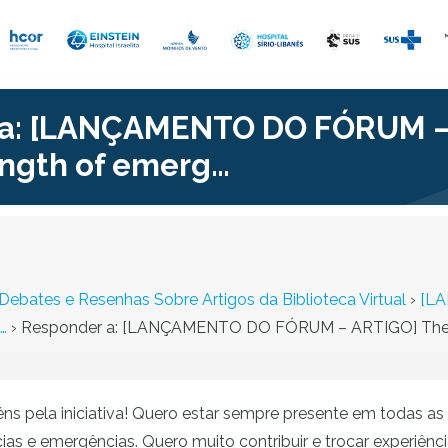
a: [LANÇAMENTO DO FÓRUM – 
ngth of emerg…
ebates e Resenhas Sobre Artigos da Biblioteca Virtual
›
[LA
…
›
Responder a: [LANÇAMENTO DO FÓRUM – ARTIGO] The as
ns pela iniciativa! Quero estar sempre presente em todas a
ias e emergências. Quero muito contribuir e trocar experiênc