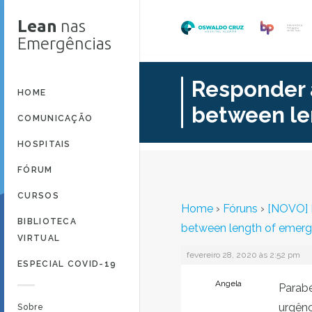
Lean
nas
Emergências
Responder 
HOME
between le
COMUNICAÇÃO
HOSPITAIS
FÓRUM
CURSOS
Home
›
Fóruns
›
[NOVO] D
BIBLIOTECA
between length of emerg
VIRTUAL
fevereiro 28, 2020 às 2:52 pm
ESPECIAL COVID-19
Angela
Parabé
urgênc
Sobre