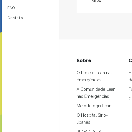
SILVA
FAQ
Contato
Sobre
C
O Projeto Lean nas
H
Emergências
d
A Comunidade Lean
F
nas Emergências
C
Metodologia Lean
O Hospital Sírio-
libanês
PROADI-SUS