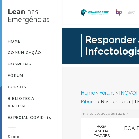
Lean
nas
Emergências
Responder 
HOME
Infectologis
COMUNICAÇÃO
HOSPITAIS
FÓRUM
CURSOS
Home
›
Fóruns
›
[NOVO] E
BIBLIOTECA
Ribeiro
›
Responder a: [T
VIRTUAL
março 20, 2020 às 1:42 pm
ESPECIAL COVID-19
ROSA
BOA T
AMELIA
TAVARES
Sobre