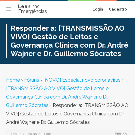
Lean
nas
Login
Cadastro
Emergências
Responder a: [TRANSMISSÃO AO
VIVO] Gestão de Leitos e
Governança Clínica com Dr. André
Wajner e Dr. Guillermo Sócrates
Home
›
Fóruns
›
[NOVO] Especial novo coronavírus
›
[TRANSMISSÃO AO VIVO] Gestão de Leitos e
Governança Clínica com Dr. André Wajner e Dr.
Guillermo Sócrates
›
Responder a: [TRANSMISSÃO AO
VIVO] Gestão de Leitos e Governança Clínica com Dr.
André Wajner e Dr. Guillermo Sócrates
julho 24, 2020 às 2:40 pm
#68136