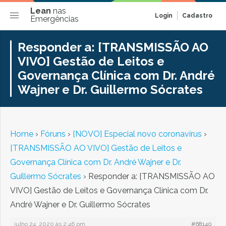
Lean
nas
Login
Cadastro
Emergências
Responder a: [TRANSMISSÃO AO
VIVO] Gestão de Leitos e
Governança Clínica com Dr. André
Wajner e Dr. Guillermo Sócrates
Home
›
Fóruns
›
[NOVO] Especial novo coronavírus
›
[TRANSMISSÃO AO VIVO] Gestão de Leitos e
Governança Clínica com Dr. André Wajner e Dr.
Guillermo Sócrates
›
Responder a: [TRANSMISSÃO AO
VIVO] Gestão de Leitos e Governança Clínica com Dr.
André Wajner e Dr. Guillermo Sócrates
julho 24, 2020 às 2:46 pm
#68140