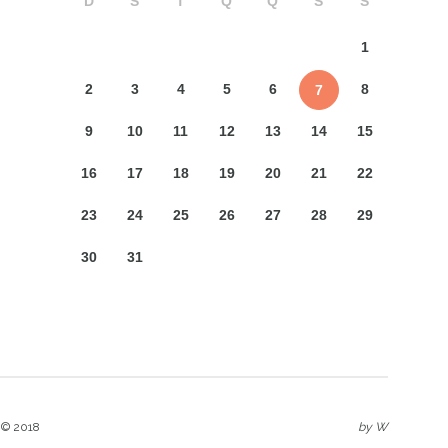
D
S
T
Q
Q
S
S
1
2
3
4
5
6
8
7
9
10
11
12
13
14
15
16
17
18
19
20
21
22
23
24
25
26
27
28
29
30
31
 © 2018
by
W