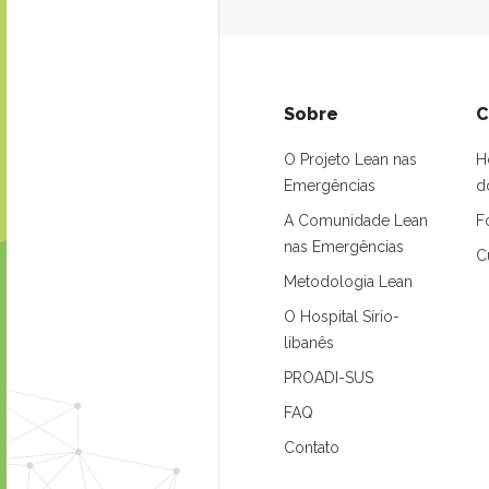
Sobre
C
O Projeto Lean nas
H
Emergências
d
A Comunidade Lean
F
nas Emergências
C
Metodologia Lean
O Hospital Sírio-
libanês
PROADI-SUS
FAQ
Contato