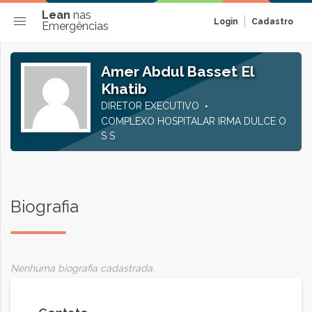
Lean
nas
Login
Cadastro
Emergências
Amer Abdul Basset El
Khatib
DIRETOR EXECUTIVO
COMPLEXO HOSPITALAR IRMA DULCE O
S S
Biografia
Nenhuma biografia cadastrada.