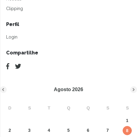
Clipping
Perfil
Login
Compartilhe
Agosto
2026
D
S
T
Q
Q
S
S
1
2
3
4
5
6
7
8