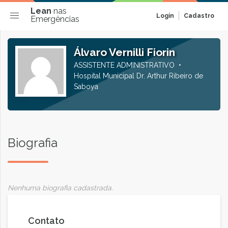
Lean
nas
Login
Cadastro
Emergências
Álvaro Vernilli Fiorin
ASSISTENTE ADMINISTRATIVO
Hospital Municipal Dr. Arthur Ribeiro de
Saboya
Biografia
Nenhuma biografia cadastrada.
Contato