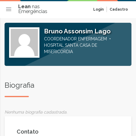
Lean
nas
Login
Cadastro
Emergências
Bruno Assonsim Lago
COORDENADOR ENFERMAGEM
HOSPITAL SANTA CASA DE
MISERICORDIA
Biografia
Nenhuma biografia cadastrada.
Contato