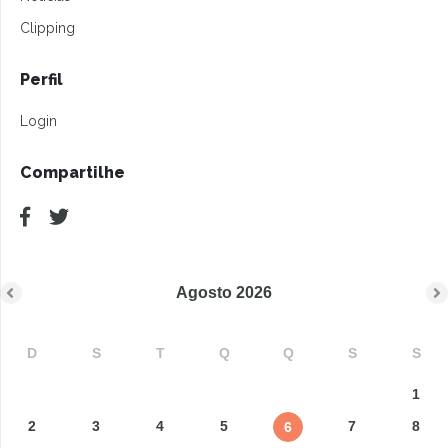
Clipping
Perfil
Login
Compartilhe
Agosto
2026
D
S
T
Q
Q
S
S
1
2
3
4
5
7
8
6