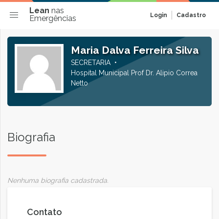
Lean
nas
Login
Cadastro
Emergências
Maria Dalva Ferreira Silva
SECRETARIA
Hospital Municipal Prof Dr. Alipio Correa
Netto
Biografia
Nenhuma biografia cadastrada.
Contato