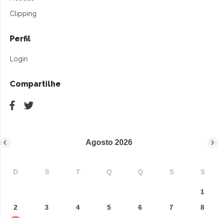
Clipping
Perfil
Login
Compartilhe
Agosto
2026
D
S
T
Q
Q
S
S
1
2
3
4
5
6
7
8