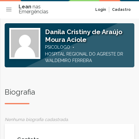
Lean
nas
Login
Cadastro
Emergências
Danila Cristiny de Araújo
Moura Aciole
PSICOLOGO
HOSPITAL REGIONAL DO AGRESTE DR
WALDEMIRO FERREIRA
Biografia
Nenhuma biografia cadastrada.