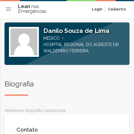
Lean
nas
Login
Cadastro
Emergências
Danilo Souza de Lima
MEDICO
HOSPITAL REGIONAL DO AGRESTE DR
WALDEMIRO FERREIRA
Biografia
Nenhuma biografia cadastrada.
Contato