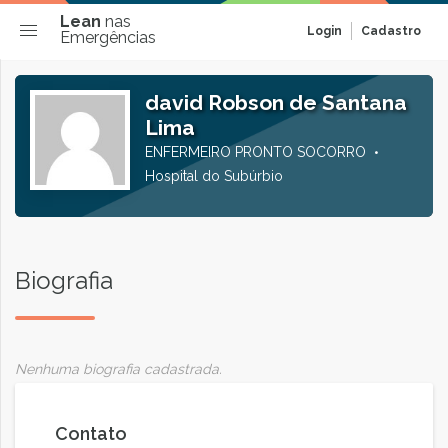
Lean
nas
Login
Cadastro
Emergências
david Robson de Santana
Lima
ENFERMEIRO PRONTO SOCORRO
Hospital do Subúrbio
Biografia
Nenhuma biografia cadastrada.
Contato