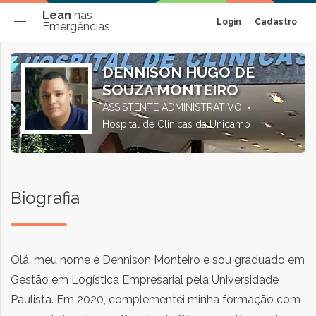
Lean
nas
Login
Cadastro
Emergências
DENNISON HUGO DE
SOUZA MONTEIRO
ASSISTENTE ADMINISTRATIVO
Hospital de Clinicas da Unicamp
Biografia
Olá, meu nome é Dennison Monteiro e sou graduado em
Gestão em Logística Empresarial pela Universidade
Paulista. Em 2020, complementei minha formação com