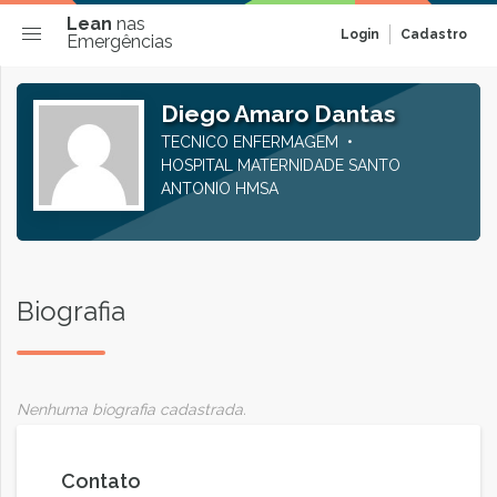
Lean
nas
Login
Cadastro
Emergências
Diego Amaro Dantas
TECNICO ENFERMAGEM
HOSPITAL MATERNIDADE SANTO
ANTONIO HMSA
Biografia
Nenhuma biografia cadastrada.
Contato