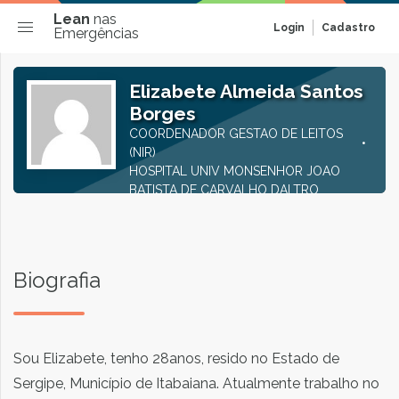
Lean
nas
Login
Cadastro
Emergências
Elizabete Almeida Santos
Borges
COORDENADOR GESTAO DE LEITOS
(NIR)
HOSPITAL UNIV MONSENHOR JOAO
BATISTA DE CARVALHO DALTRO
Biografia
Sou Elizabete, tenho 28anos, resido no Estado de
Sergipe, Município de Itabaiana. Atualmente trabalho no