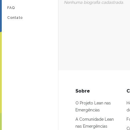
Nenhuma biografia cadastrada.
FAQ
Contato
Sobre
C
O Projeto Lean nas
H
Emergências
d
A Comunidade Lean
F
nas Emergências
C