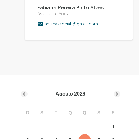
Fabiana Pereira Pinto Alves
Assistente Social
fabianassociall@gmail.com
Agosto
2026
D
S
T
Q
Q
S
S
1