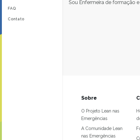
Sou Enfermeira de formação e 
FAQ
Contato
Sobre
C
O Projeto Lean nas
H
Emergências
d
A Comunidade Lean
F
nas Emergências
C