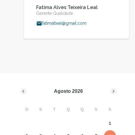
Fatima Alves Teixeira Leal
Gerente Qualidade
fatimatleal@gmail.com
Agosto
2026
D
S
T
Q
Q
S
S
1