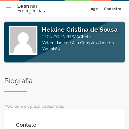
Lean
nas
Login
Cadastro
Emergências
Helaine Cristina de Sousa
TECNICO ENFERMAGEM
Maternidade de Alta Complexidade do
Maranhão
Biografia
Nenhuma biografia cadastrada.
Contato