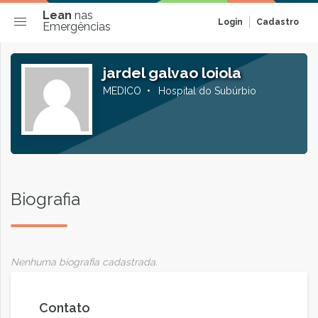
Lean
nas
Login
Cadastro
Emergências
jardel galvao loiola
MEDICO
Hospital do Subúrbio
Biografia
Nenhuma biografia cadastrada.
Contato