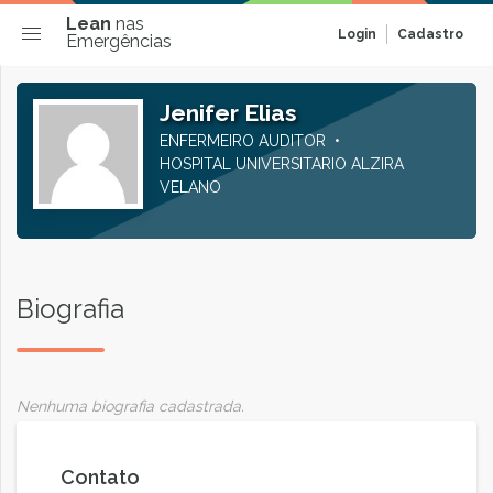
Lean
nas
Login
Cadastro
Emergências
Jenifer Elias
ENFERMEIRO AUDITOR
HOSPITAL UNIVERSITARIO ALZIRA
VELANO
Biografia
Nenhuma biografia cadastrada.
Contato