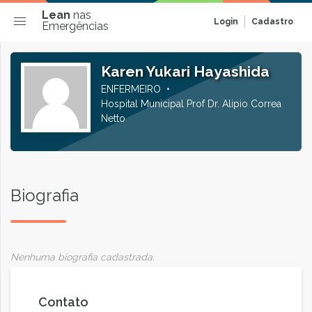
Lean
nas
Login
Cadastro
Emergências
Karen Yukari Hayashida
ENFERMEIRO
Hospital Municipal Prof Dr. Alipio Correa
Netto
Biografia
Nenhuma biografia cadastrada.
Contato