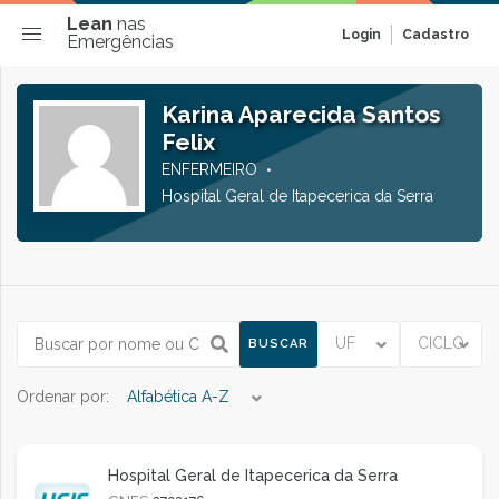
Lean
nas
Login
Cadastro
Emergências
Karina Aparecida Santos
Felix
ENFERMEIRO
Hospital Geral de Itapecerica da Serra
UF
CICLO
BUSCAR
Ordenar por:
Alfabética A-Z
Hospital Geral de Itapecerica da Serra