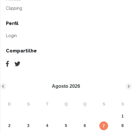
Clipping
Perfil
Login
Compartilhe
Agosto
2026
D
S
T
Q
Q
S
S
1
2
3
4
5
6
8
7