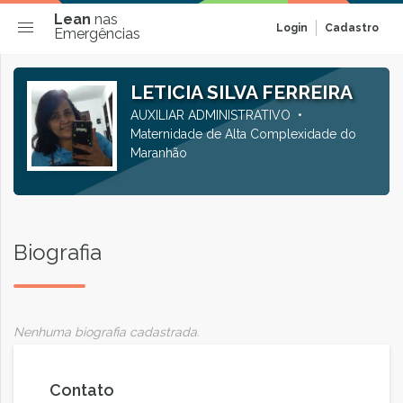
Lean
nas
Login
Cadastro
Emergências
LETICIA SILVA FERREIRA
AUXILIAR ADMINISTRATIVO
Maternidade de Alta Complexidade do
Maranhão
Biografia
Nenhuma biografia cadastrada.
Contato