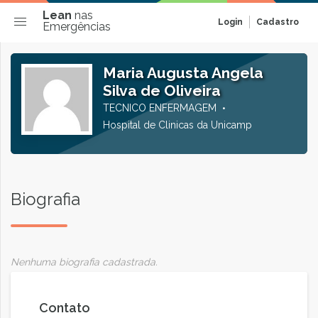
Lean
nas
Login
Cadastro
Emergências
Maria Augusta Angela
Silva de Oliveira
TECNICO ENFERMAGEM
Hospital de Clinicas da Unicamp
Biografia
Nenhuma biografia cadastrada.
Contato