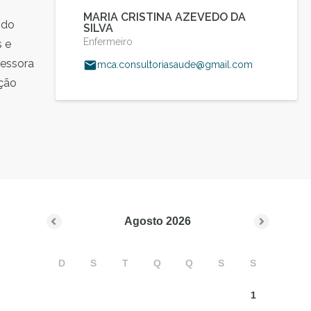
MARIA CRISTINA AZEVEDO DA
 do
SILVA
Enfermeiro
s e
fessora
mca.consultoriasaude@gmail.com
cção
Agosto
2026
D
S
T
Q
Q
S
S
1