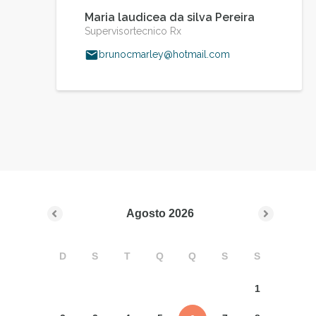
Maria laudicea da silva Pereira
Supervisortecnico Rx
brunocmarley@hotmail.com
Agosto
2026
D
S
T
Q
Q
S
S
1