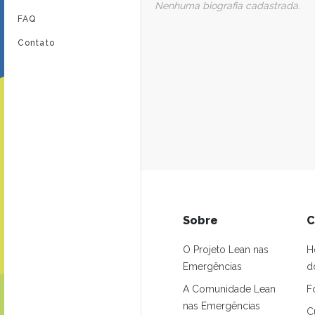
Nenhuma biografia cadastrada.
FAQ
Contato
Sobre
C
O Projeto Lean nas
H
Emergências
d
A Comunidade Lean
F
nas Emergências
C