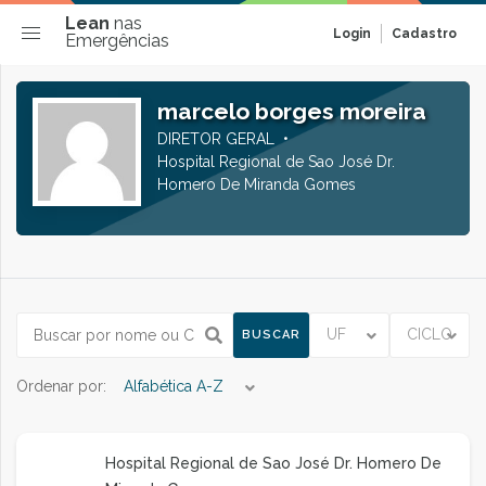
Lean
nas
Login
Cadastro
Emergências
marcelo borges moreira
DIRETOR GERAL
Hospital Regional de Sao José Dr.
Homero De Miranda Gomes
UF
CICLO
BUSCAR
Ordenar por:
Alfabética A-Z
Hospital Regional de Sao José Dr. Homero De