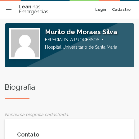
Lean
nas
Login
Cadastro
Emergências
Murilo de Moraes Silva
ESPECIALISTA PROCESSOS
Hospital Universitário de Santa Maria
Biografia
Nenhuma biografia cadastrada.
Contato