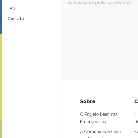
Nenhuma biografia cadastrada.
FAQ
Contato
Sobre
C
O Projeto Lean nas
H
Emergências
d
A Comunidade Lean
F