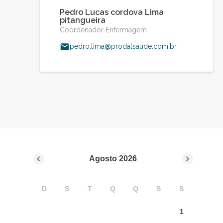
Pedro Lucas cordova Lima
pitangueira
Coordenador Enfermagem
pedro.lima@prodalsaude.com.br
Agosto
2026
D
S
T
Q
Q
S
S
1