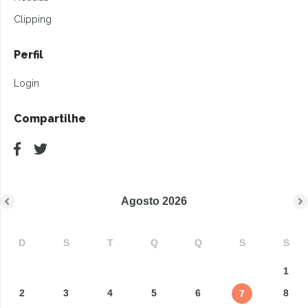
Clipping
Perfil
Login
Compartilhe
Agosto
2026
D
S
T
Q
Q
S
S
1
2
3
4
5
6
8
7