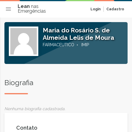
Lean
nas
Login
Cadastro
Emergências
Maria do Rosário S. de
Almeida Lelis de Moura
FARMACEUTICO
IMIP
Biografia
Nenhuma biografia cadastrada.
Contato