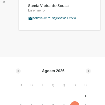
nte
Samia Vieira de Sousa
Enfermeiro
samyavieira10@hotmail.com
Agosto
2026
D
S
T
Q
Q
S
S
1