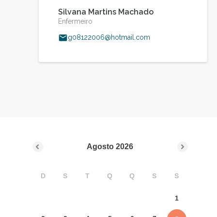
Silvana Martins Machado
Enfermeiro
g08122006@hotmail.com
Agosto
2026
D
S
T
Q
Q
S
S
1