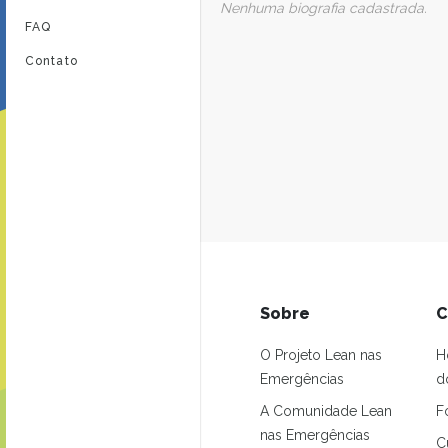
Nenhuma biografia cadastrada.
FAQ
Contato
Sobre
C
O Projeto Lean nas
H
Emergências
d
A Comunidade Lean
F
nas Emergências
C