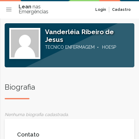
Lean
nas
Login
Cadastro
Emergências
Vanderléia Ribeiro de
Jesus
TECNICO ENFERMAGEM
HOESP
Biografia
Nenhuma biografia cadastrada.
Contato