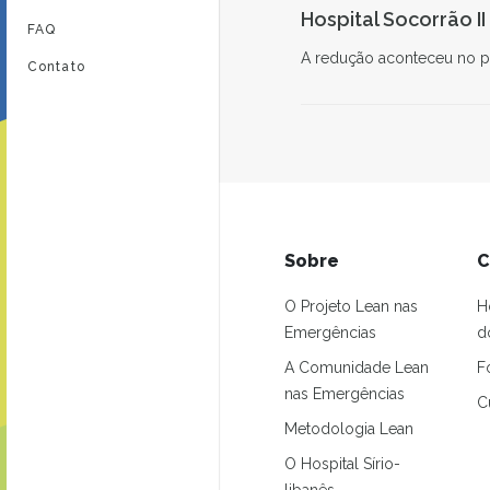
Hospital Socorrão I
FAQ
A redução aconteceu no p
Contato
Sobre
C
O Projeto Lean nas
H
Emergências
d
A Comunidade Lean
F
nas Emergências
C
Metodologia Lean
O Hospital Sírio-