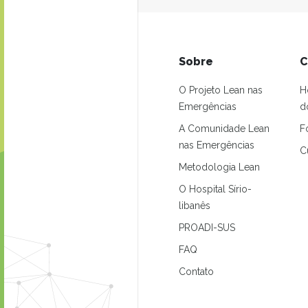
Sobre
C
O Projeto Lean nas
H
Emergências
d
A Comunidade Lean
F
nas Emergências
C
Metodologia Lean
O Hospital Sírio-
libanês
PROADI-SUS
FAQ
Contato