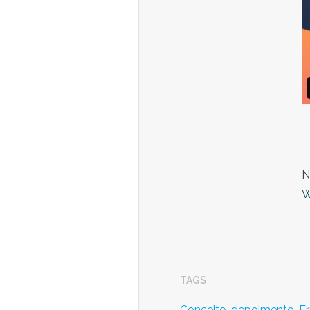
N
W
TAGS
Conceito,
depoimento,
Er