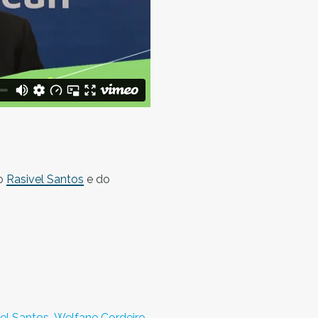
do
Rasivel Santos
e do
el Santos,
Welfane Cordeiro