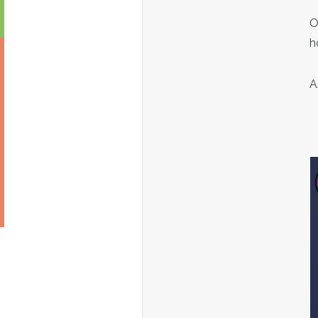
O
h
A