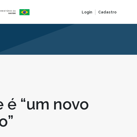
Login
Cadastro
 é “um novo
o”