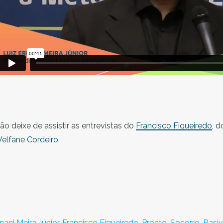
ão deixe de assistir as entrevistas do
Francisco Figueiredo
, 
elfane Cordeiro
.
nani Meira Júnior,
Francisco Figueiredo,
Pronto-Socorro,
Rasiv