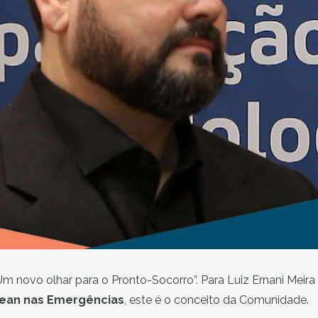
Um novo olhar para o Pronto-Socorro”. Para Luiz Ernani Meira 
ean nas Emergências
, este é o conceito da Comunidade.