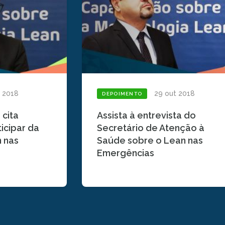
z 2018
29 out 2018
DEPOIMENTO
cita
Assista à entrevista do
icipar da
Secretário de Atenção à
 nas
Saúde sobre o Lean nas
Emergências