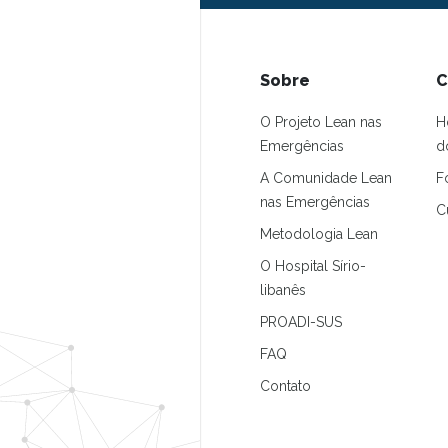
Sobre
C
O Projeto Lean nas
H
Emergências
d
A Comunidade Lean
F
nas Emergências
C
Metodologia Lean
O Hospital Sírio-
libanês
PROADI-SUS
FAQ
Contato