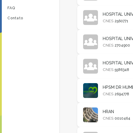
FAQ
HOSPITAL UNI
Contato
CNES
2560771
HOSPITAL UNI
CNES
2704900
HOSPITAL UNI
CNES
5586348
HPSM DR HUMB
CNES
2694778
HRAN
CNES
0010464