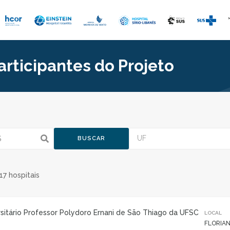
articipantes do Projeto
UF
BUSCAR
17 hospitais
rsitário Professor Polydoro Ernani de São Thiago da UFSC
LOCAL
FLORIAN