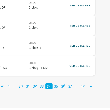
CICLO
VER DETALHES
, DF
Ciclo 5
CICLO
VER DETALHES
, DF
Ciclo 5
CICLO
VER DETALHES
, DF
Ciclo 6 BP
CICLO
VER DETALHES
É, SC
Ciclo 9 - HMV
«
»
1
...
30
31
32
33
34
35
36
37
...
42