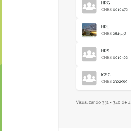
HRG
CNES
0010472
HRL
CNES
2645157
HRS
CNES
0010502
ICSC
CNES
2302969
Visualizando 331 - 340 de 4