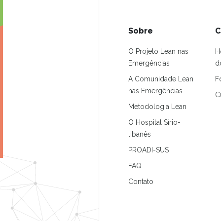
Sobre
C
O Projeto Lean nas
H
Emergências
d
A Comunidade Lean
F
nas Emergências
C
Metodologia Lean
O Hospital Sírio-
libanês
PROADI-SUS
FAQ
Contato