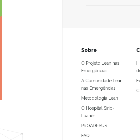
Sobre
C
O Projeto Lean nas
H
Emergências
d
A Comunidade Lean
F
nas Emergências
C
Metodologia Lean
O Hospital Sírio-
libanês
PROADI-SUS
FAQ