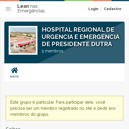
Lean
nas
Login
Cadastro
Emergências
HOSPITAL REGIONAL DE
URGENCIA E EMERGENCIA
DE PRESIDENTE DUTRA
5 membros
Início
Este grupo é particular. Para participar dele, você
precisa ser um membro registrado no site e pedir aos
membros do grupo.